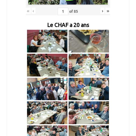
«
‹
›
»
of
85
Le CHAF a 20 ans