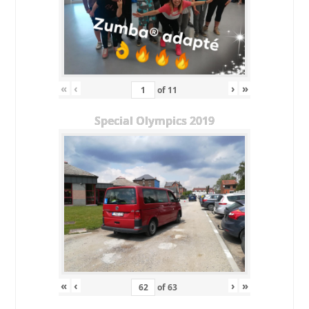
«
‹
›
»
of
11
Special Olympics 2019
«
‹
›
»
of
63