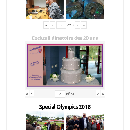
«
‹
of
3
›
»
Cocktail dînatoire des 20 ans
«
‹
›
»
of
61
Special Olympics 2018