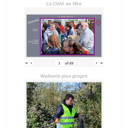
Le CHAF en fête
«
‹
›
»
of
69
Wallonie plus propre