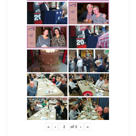
«
‹
of
3
›
»