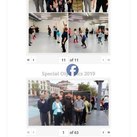
«
‹
›
»
of
11
Special Olympics 2019
«
‹
›
»
of
63