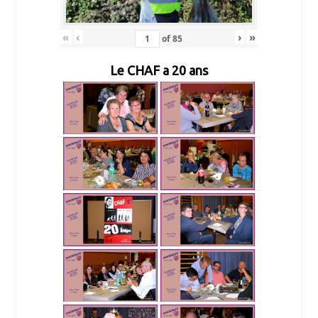
«
‹
›
»
of
85
Le CHAF a 20 ans