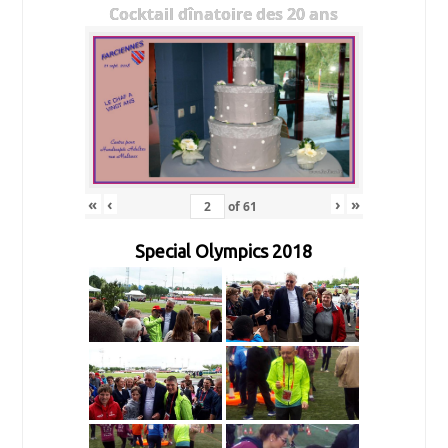
Cocktail dînatoire des 20 ans
«
‹
›
»
of
61
Special Olympics 2018