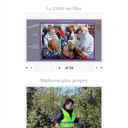
Le CHAF en fête
«
‹
›
»
of
69
Wallonie plus propre