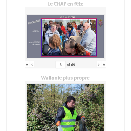
Le CHAF en fête
«
‹
›
»
of
69
Wallonie plus propre