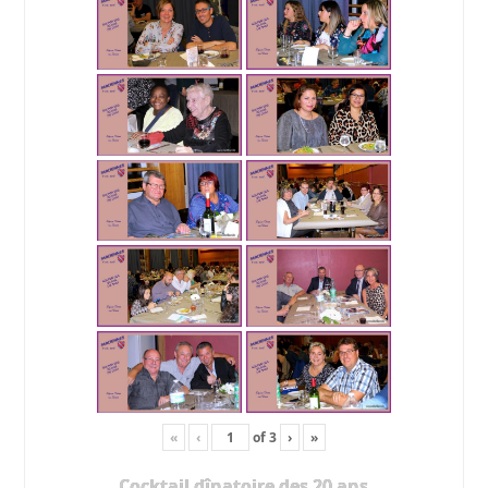
«
‹
of
3
›
»
Cocktail dînatoire des 20 ans