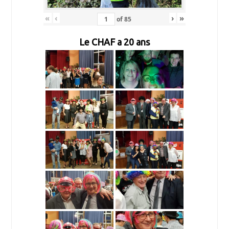
«
‹
›
»
of
85
Le CHAF a 20 ans