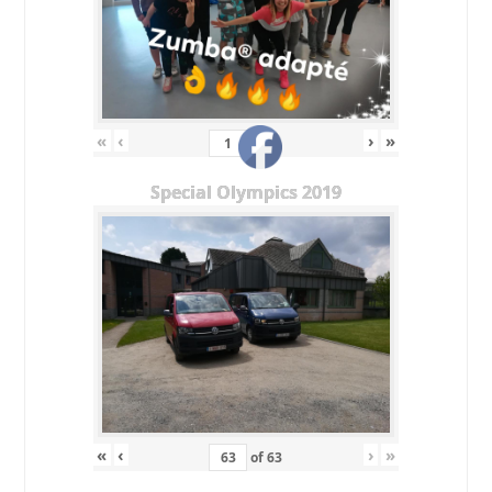
«
‹
›
»
of
11
Special Olympics 2019
«
‹
›
»
of
63