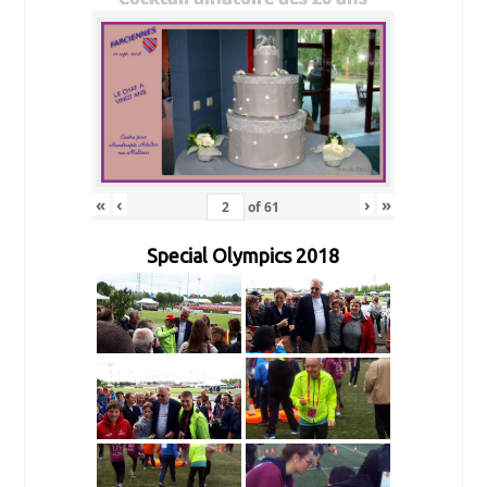
«
‹
›
»
of
61
Special Olympics 2018