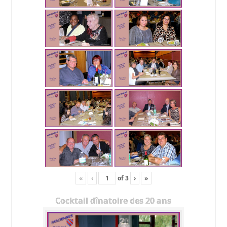
«
‹
of
3
›
»
Cocktail dînatoire des 20 ans