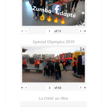
«
‹
›
»
of
11
Special Olympics 2019
«
‹
›
»
of
63
Le CHAF en fête