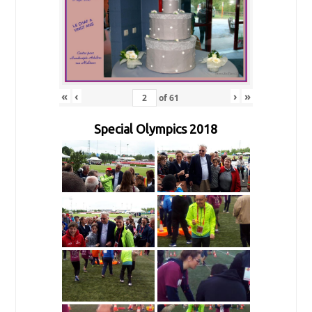
«
‹
›
»
of
61
Special Olympics 2018