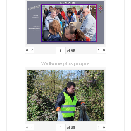
«
‹
›
»
of
69
Wallonie plus propre
«
‹
›
»
of
85