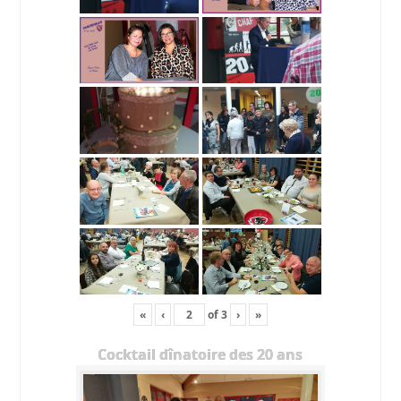
«
‹
of
3
›
»
Cocktail dînatoire des 20 ans