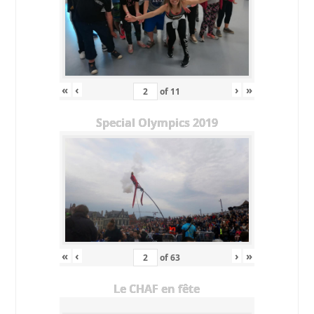
«
‹
›
»
of
11
Special Olympics 2019
«
‹
›
»
of
63
Le CHAF en fête