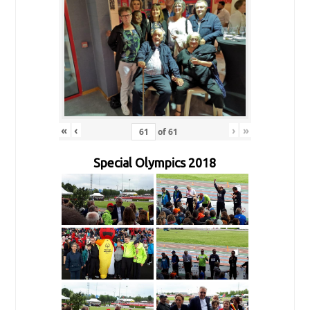
«
‹
›
»
of
61
Special Olympics 2018