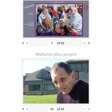
«
‹
›
»
of
69
Wallonie plus propre
«
‹
›
»
of
85