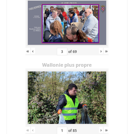
«
‹
›
»
of
69
Wallonie plus propre
«
‹
›
»
of
85