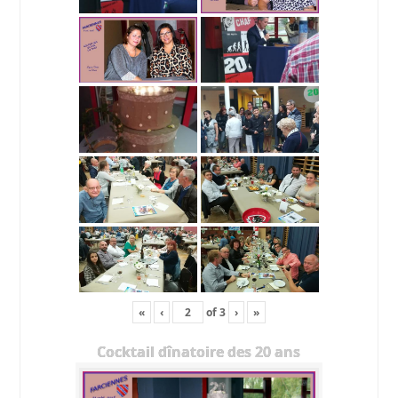
«
‹
of
3
›
»
Cocktail dînatoire des 20 ans