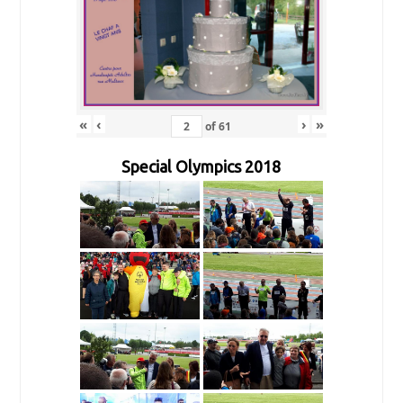
«
‹
›
»
of
61
Special Olympics 2018