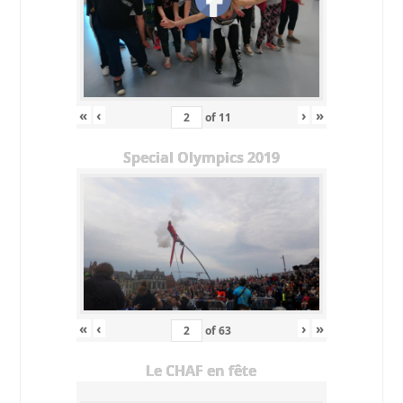
«
‹
›
»
of
11
Special Olympics 2019
«
‹
›
»
of
63
Le CHAF en fête