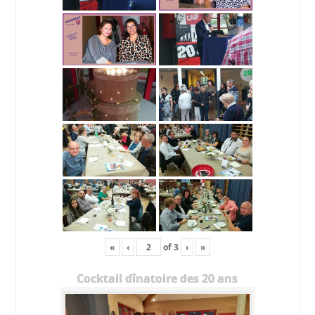
«
‹
of
3
›
»
Cocktail dînatoire des 20 ans