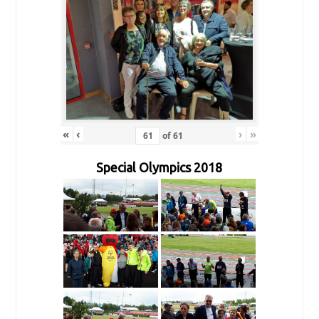
«
‹
›
»
of
61
Special Olympics 2018