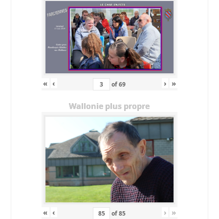
«
‹
›
»
of
69
Wallonie plus propre
«
‹
›
»
of
85