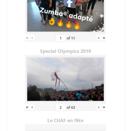
«
‹
›
»
of
11
Special Olympics 2019
«
‹
›
»
of
63
Le CHAF en fête