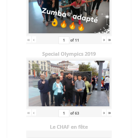
«
‹
›
»
of
11
Special Olympics 2019
«
‹
›
»
of
63
Le CHAF en fête