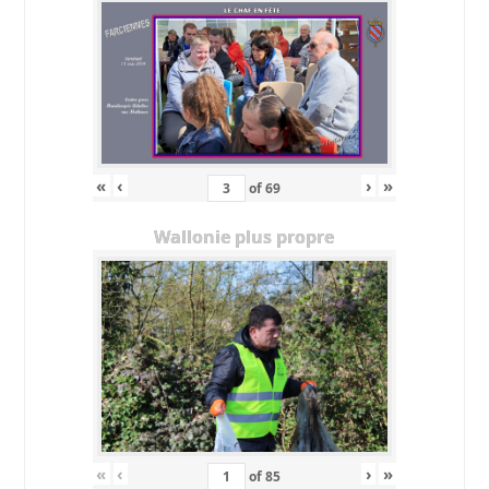
«
‹
›
»
of
69
Wallonie plus propre
«
‹
›
»
of
85