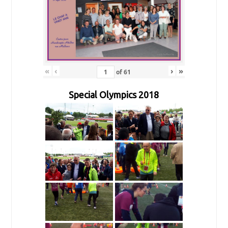
«
‹
›
»
of
61
Special Olympics 2018