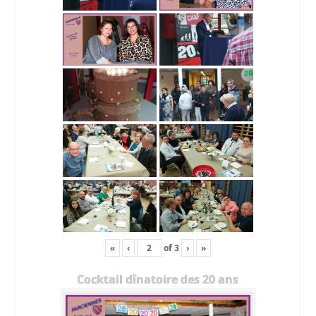
«
‹
of
3
›
»
Cocktail dînatoire des 20 ans