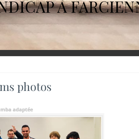
NDICAP À FARCIEN
ms photos
umba adaptée