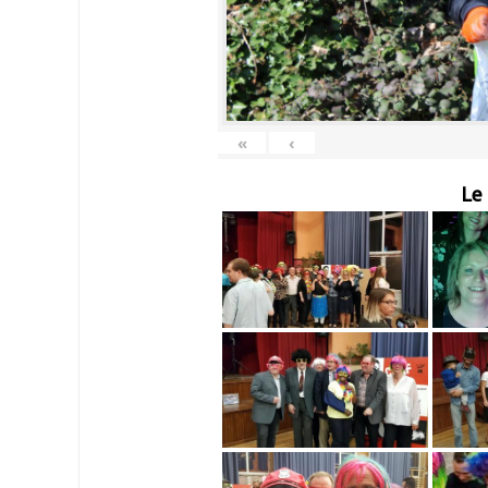
«
‹
Le