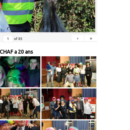
›
»
of
85
 CHAF a 20 ans