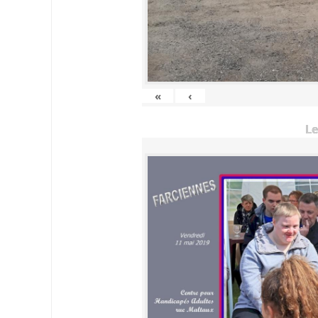
«
‹
Le