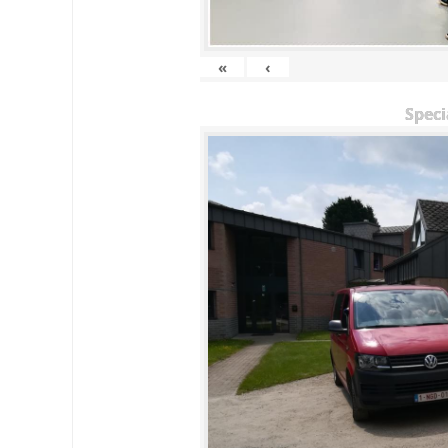
«
‹
Speci