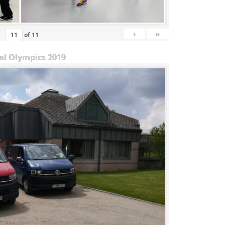
›
»
of
11
al Olympics 2019