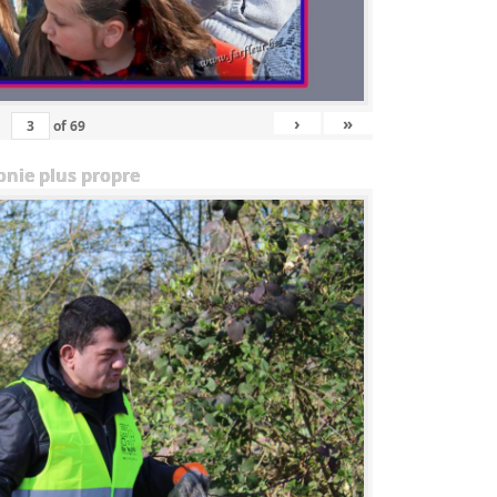
›
»
of
69
onie plus propre