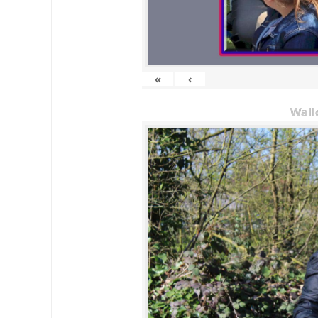
«
‹
Wall