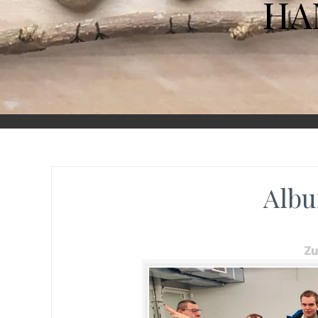
HA
Albu
Z