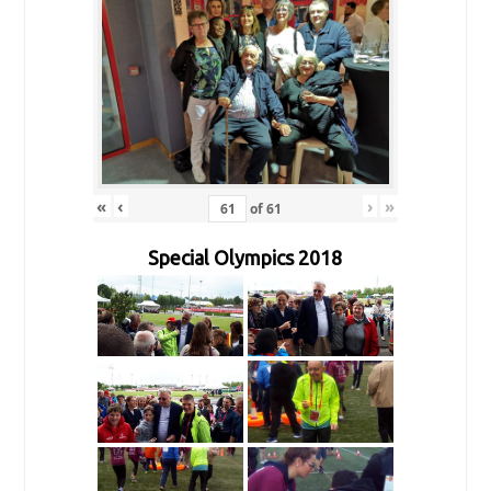
«
‹
›
»
of
61
Special Olympics 2018