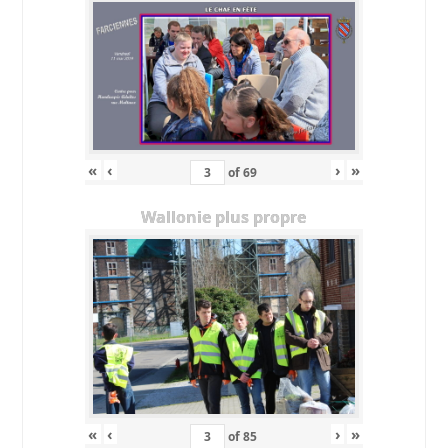
«
‹
›
»
of
69
Wallonie plus propre
«
‹
›
»
of
85