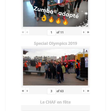
«
‹
›
»
of
11
Special Olympics 2019
«
‹
›
»
of
63
Le CHAF en fête