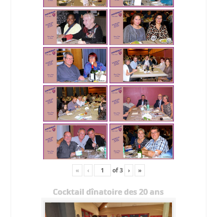
«
‹
of
3
›
»
Cocktail dînatoire des 20 ans