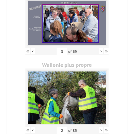
«
‹
›
»
of
69
Wallonie plus propre
«
‹
›
»
of
85