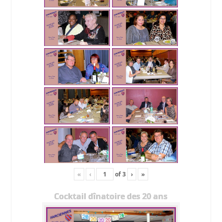
«
‹
of
3
›
»
Cocktail dînatoire des 20 ans