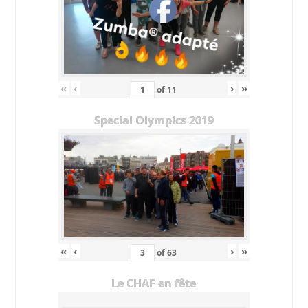
«
‹
›
»
of
11
Special Olympics 2019
«
‹
›
»
of
63
Le CHAF en fête