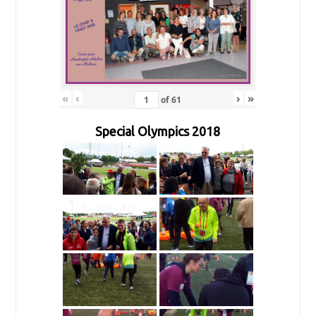
«
‹
›
»
of
61
Special Olympics 2018