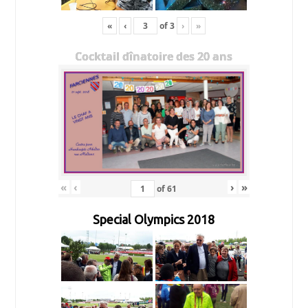
«
‹
of
3
›
»
Cocktail dînatoire des 20 ans
«
‹
›
»
of
61
Special Olympics 2018