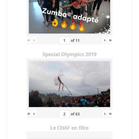
«
‹
›
»
of
11
Special Olympics 2019
«
‹
›
»
of
63
Le CHAF en fête