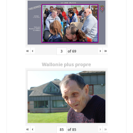
«
‹
›
»
of
69
Wallonie plus propre
«
‹
›
»
of
85