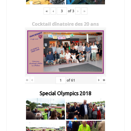
«
‹
of
3
›
»
Cocktail dînatoire des 20 ans
«
‹
›
»
of
61
Special Olympics 2018