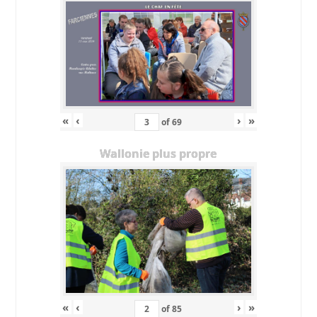
«
‹
›
»
of
69
Wallonie plus propre
«
‹
›
»
of
85