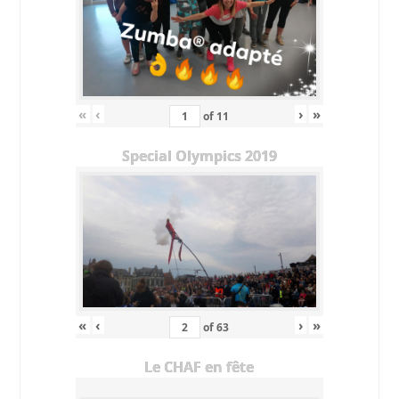
«
‹
›
»
of
11
Special Olympics 2019
«
‹
›
»
of
63
Le CHAF en fête