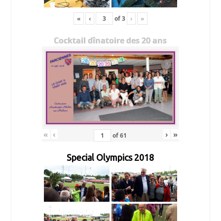
«
‹
of
3
›
»
Cocktail dînatoire des 20 ans
«
‹
›
»
of
61
Special Olympics 2018