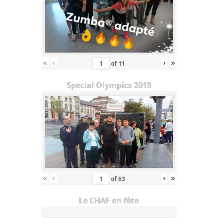
«
‹
›
»
of
11
Special Olympics 2019
«
‹
›
»
of
63
Le CHAF en fête