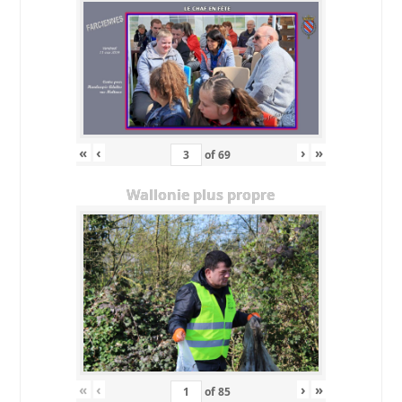
«
‹
›
»
of
69
Wallonie plus propre
«
‹
›
»
of
85