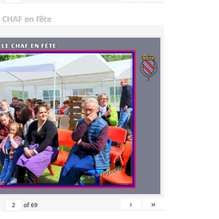
 CHAF en fête
›
»
of
69