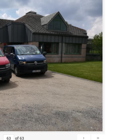
›
»
of
63