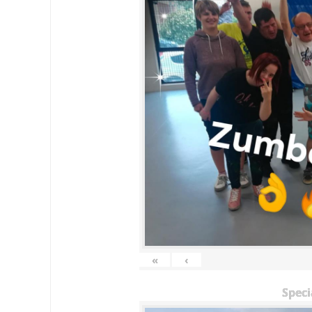
«
‹
Speci