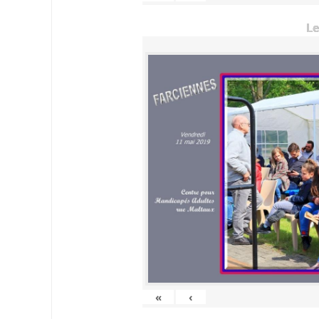
Le
«
‹