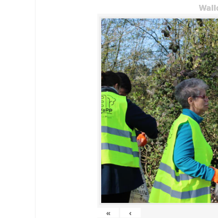
Wall
«
‹