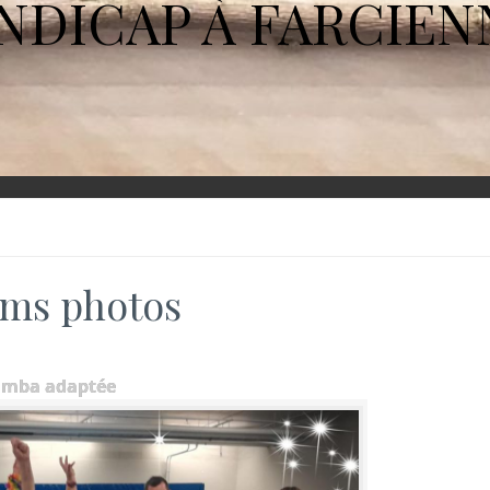
NDICAP À FARCIEN
ms photos
umba adaptée