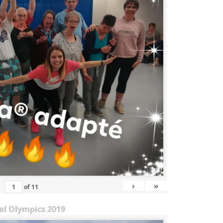
›
»
of
11
al Olympics 2019