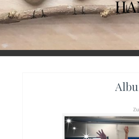
HA
Albu
Z