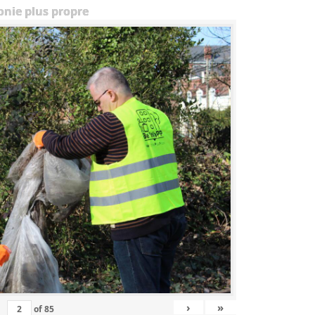
onie plus propre
›
»
of
85