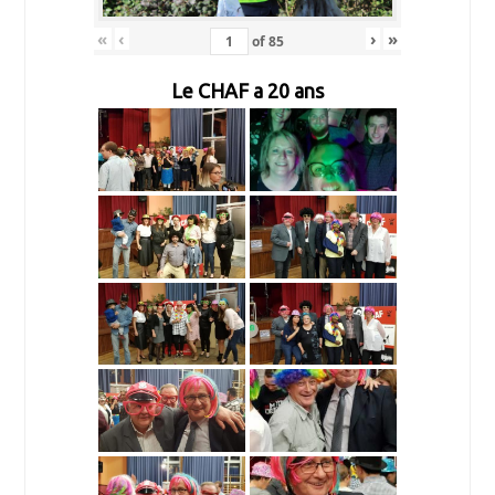
«
‹
›
»
of
85
Le CHAF a 20 ans