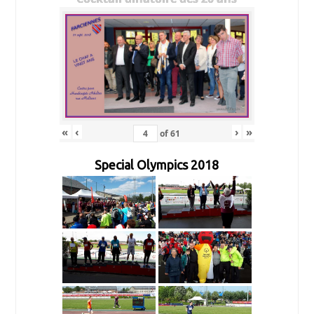
«
‹
›
»
of
61
Special Olympics 2018