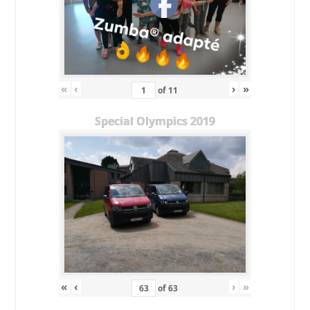
«
‹
›
»
of
11
Special Olympics 2019
«
‹
›
»
of
63