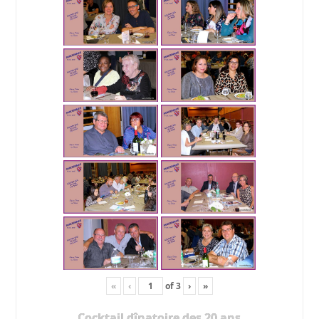
«
‹
of
3
›
»
Cocktail dînatoire des 20 ans