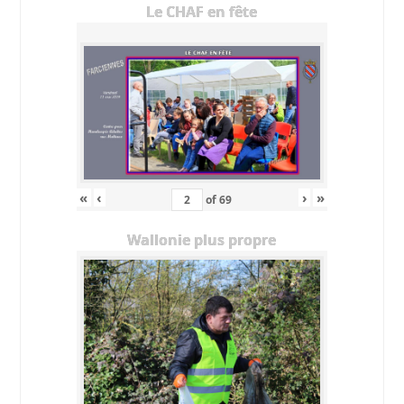
Le CHAF en fête
«
‹
›
»
of
69
Wallonie plus propre