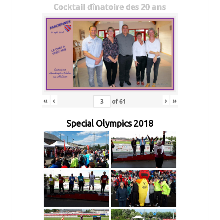
Cocktail dînatoire des 20 ans
«
‹
›
»
of
61
Special Olympics 2018