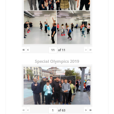
«
‹
›
»
of
11
Special Olympics 2019
«
‹
›
»
of
63