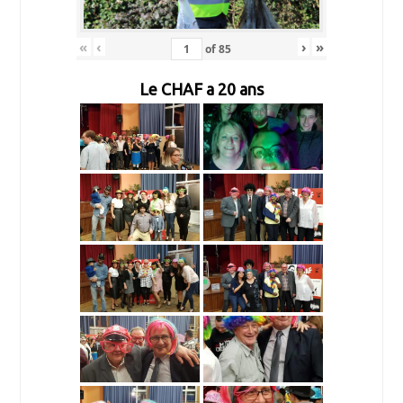
«
‹
›
»
of
85
Le CHAF a 20 ans