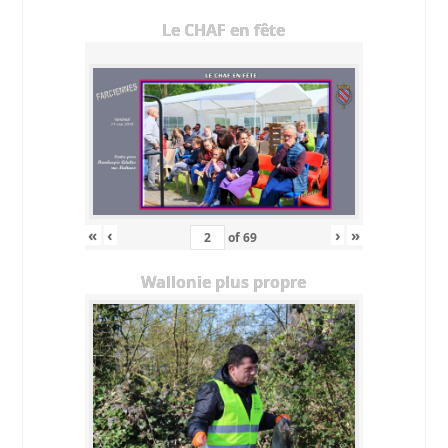
Le CHAF en fête
«
‹
›
»
of
69
Wallonie plus propre