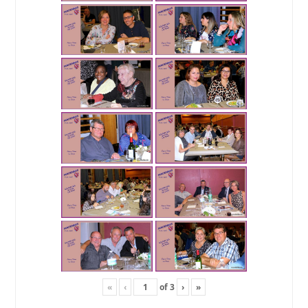
«
‹
of
3
›
»