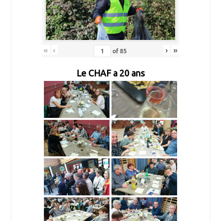
«
‹
›
»
of
85
Le CHAF a 20 ans