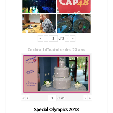
«
‹
of
3
›
»
Cocktail dînatoire des 20 ans
«
‹
›
»
of
61
Special Olympics 2018