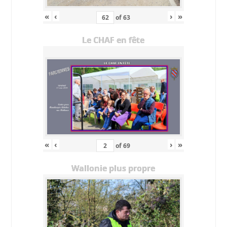
«
‹
›
»
of
63
Le CHAF en fête
«
‹
›
»
of
69
Wallonie plus propre