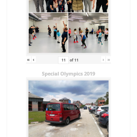
«
‹
›
»
of
11
Special Olympics 2019