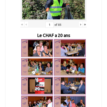
«
‹
›
»
of
85
Le CHAF a 20 ans