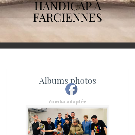
HANDICAP À
FARCIENNES
Albums photos
Zumba adaptée