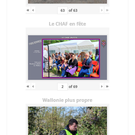
«
‹
›
»
of
63
Le CHAF en fête
«
‹
›
»
of
69
Wallonie plus propre