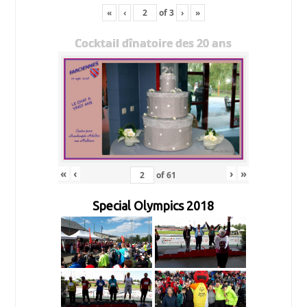
«
‹
of
3
›
»
Cocktail dînatoire des 20 ans
«
‹
›
»
of
61
Special Olympics 2018