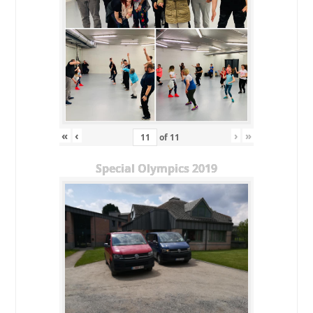
«
‹
›
»
of
11
Special Olympics 2019