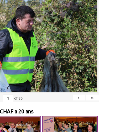
›
»
of
85
 CHAF a 20 ans