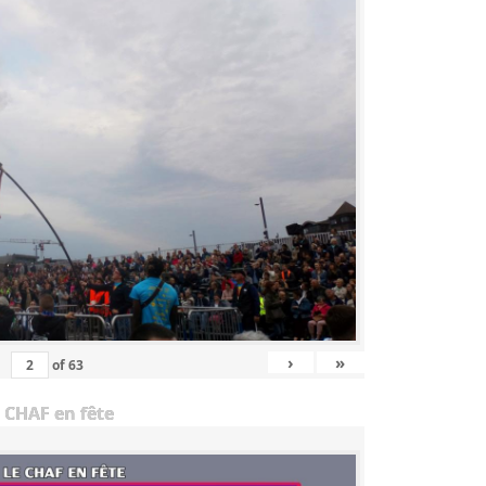
›
»
of
63
 CHAF en fête