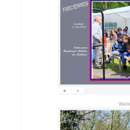
«
‹
Wall