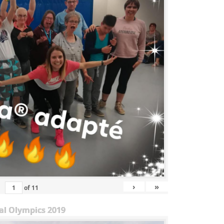
›
»
of
11
al Olympics 2019