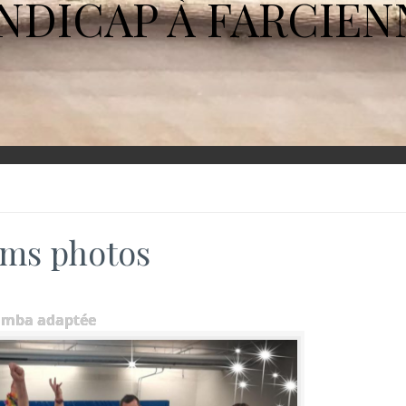
NDICAP À FARCIEN
ms photos
umba adaptée