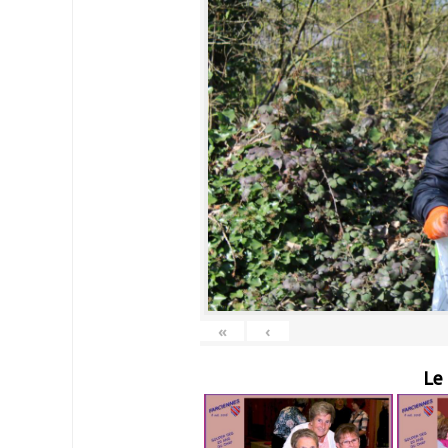
«
‹
Le