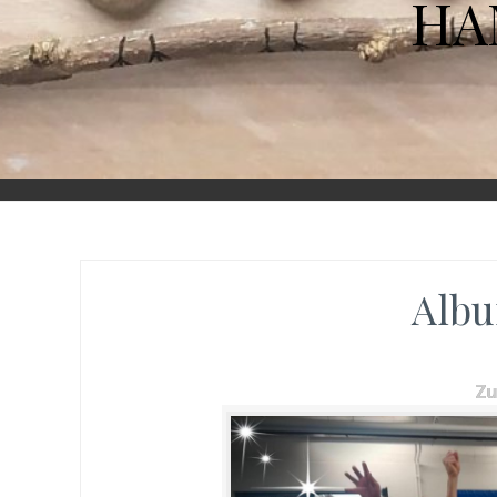
HA
Albu
Z