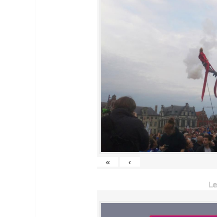
«
‹
Le