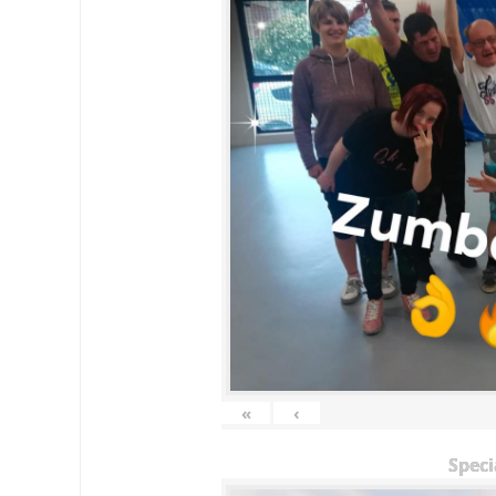
«
‹
Speci