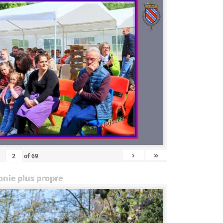
›
»
of
69
onie plus propre