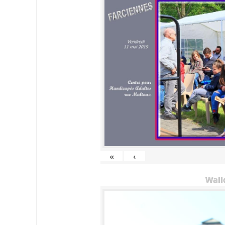
«
‹
Wall