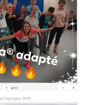
›
»
of
11
al Olympics 2019