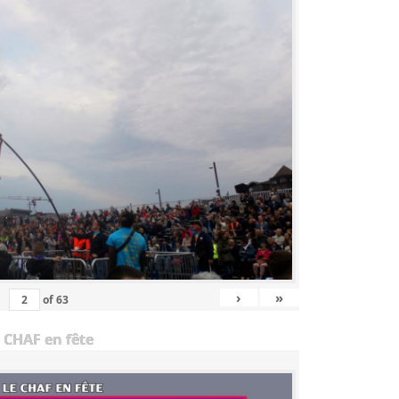
›
»
of
63
 CHAF en fête