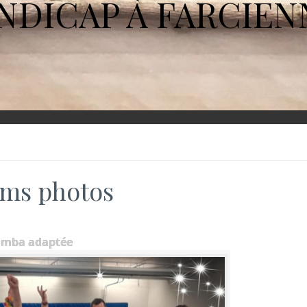
NDICAP À FARCIEN
ms photos
umba adaptée