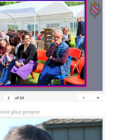
›
»
of
69
onie plus propre