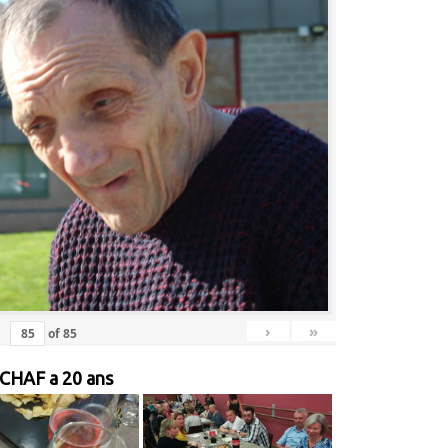
›
»
of
85
 CHAF a 20 ans