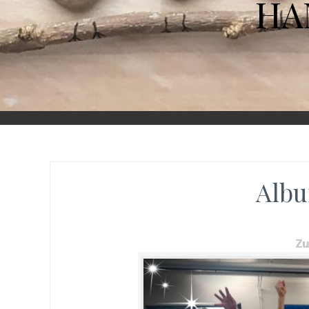
HA
Albu
Z