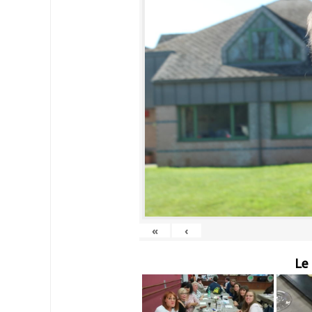
«
‹
Le