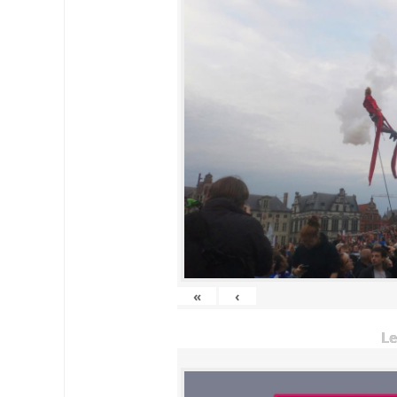
«
‹
Le