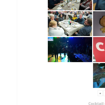
«
Cocktail