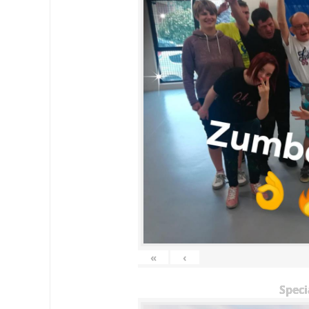
«
‹
Speci