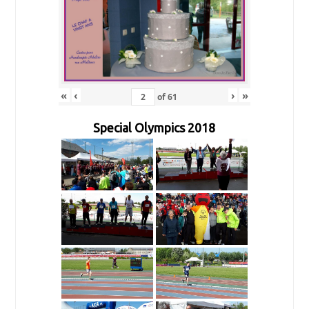
«
‹
›
»
of
61
Special Olympics 2018