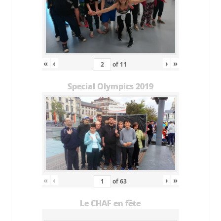
«
‹
›
»
of
11
Special Olympics 2019
«
‹
›
»
of
63
Le CHAF en fête