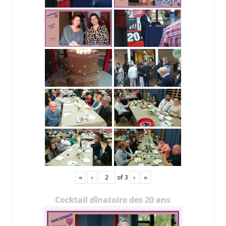
«
‹
of
3
›
»
Cocktail dînatoire des 20 ans