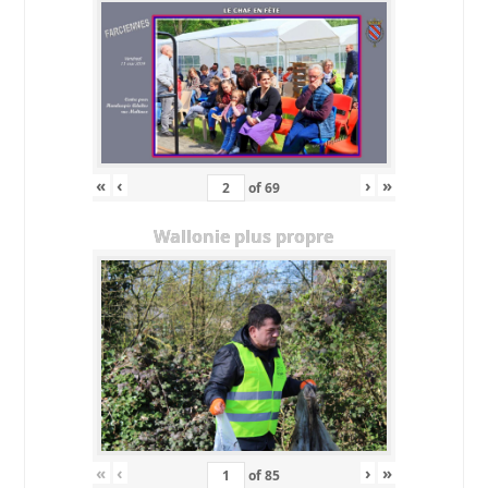
«
‹
›
»
of
69
Wallonie plus propre
«
‹
›
»
of
85