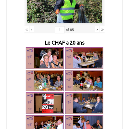
«
‹
›
»
of
85
Le CHAF a 20 ans