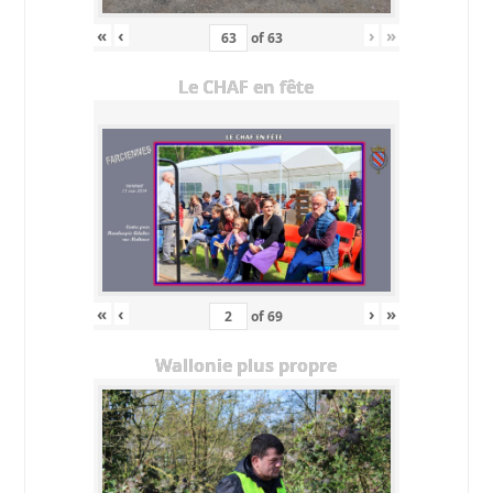
«
‹
›
»
of
63
Le CHAF en fête
«
‹
›
»
of
69
Wallonie plus propre