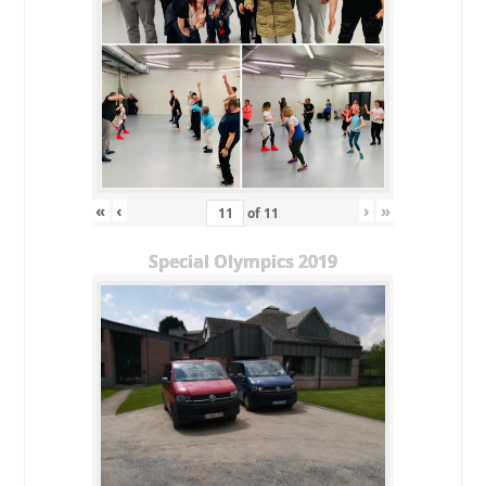
«
‹
›
»
of
11
Special Olympics 2019