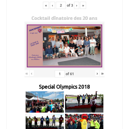
«
‹
of
3
›
»
Cocktail dînatoire des 20 ans
«
‹
›
»
of
61
Special Olympics 2018