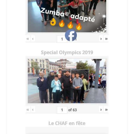
«
‹
›
»
of
11
Special Olympics 2019
«
‹
›
»
of
63
Le CHAF en fête