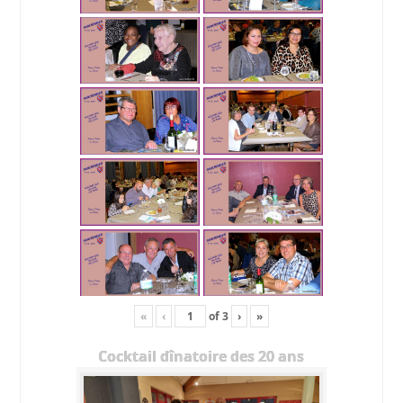
«
‹
of
3
›
»
Cocktail dînatoire des 20 ans