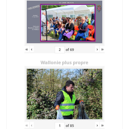
«
‹
›
»
of
69
Wallonie plus propre
«
‹
›
»
of
85