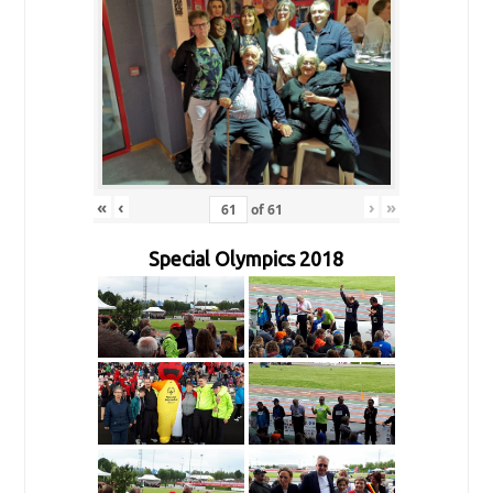
«
‹
›
»
of
61
Special Olympics 2018