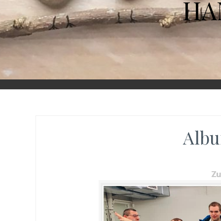
HA
Albu
Z