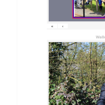
«
‹
Wall