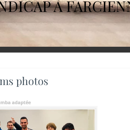
NDICAP À FARCIEN
ms photos
umba adaptée