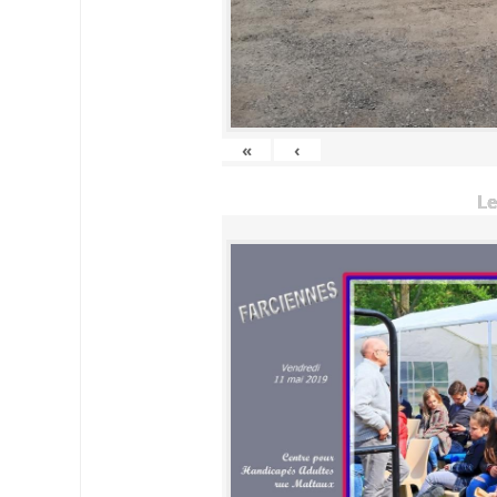
«
‹
Le