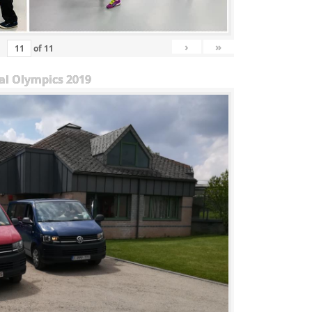
›
»
of
11
al Olympics 2019