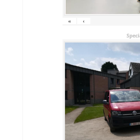
«
‹
Speci