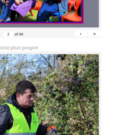
›
»
of
69
onie plus propre