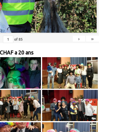
›
»
of
85
 CHAF a 20 ans