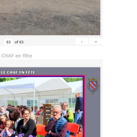
›
»
of
63
 CHAF en fête