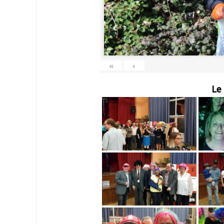
«
‹
Le