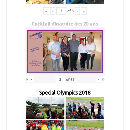
«
‹
of
3
›
»
Cocktail dînatoire des 20 ans
«
‹
›
»
of
61
Special Olympics 2018