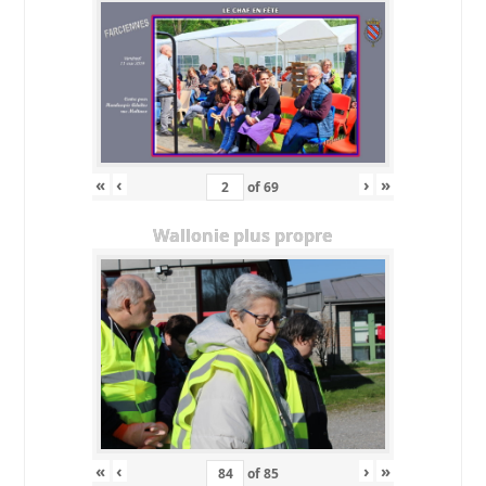
«
‹
›
»
of
69
Wallonie plus propre
«
‹
›
»
of
85