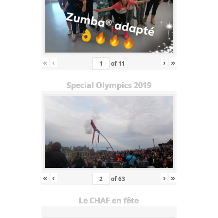
«
‹
›
»
of
11
Special Olympics 2019
«
‹
›
»
of
63
Le CHAF en fête