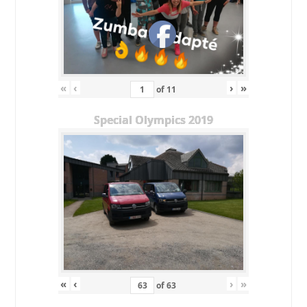
«
‹
›
»
of
11
Special Olympics 2019
«
‹
›
»
of
63