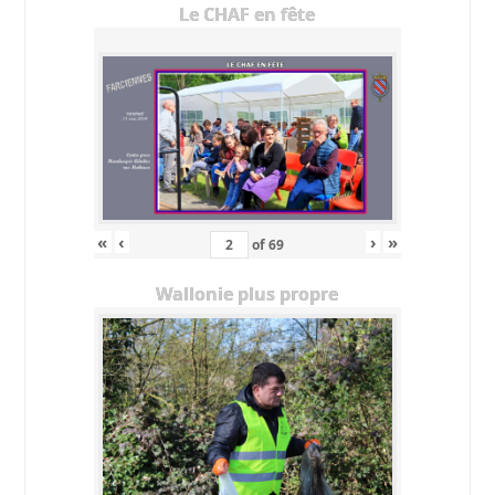
Le CHAF en fête
«
‹
›
»
of
69
Wallonie plus propre