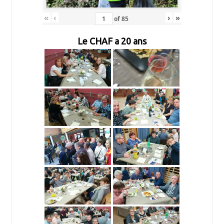
«
‹
›
»
of
85
Le CHAF a 20 ans