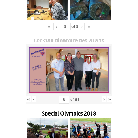
«
‹
of
3
›
»
Cocktail dînatoire des 20 ans
«
‹
›
»
of
61
Special Olympics 2018