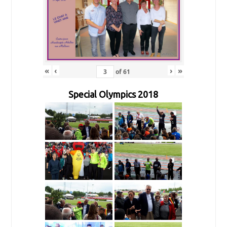
«
‹
›
»
of
61
Special Olympics 2018