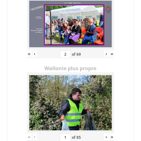
«
‹
›
»
of
69
Wallonie plus propre
«
‹
›
»
of
85