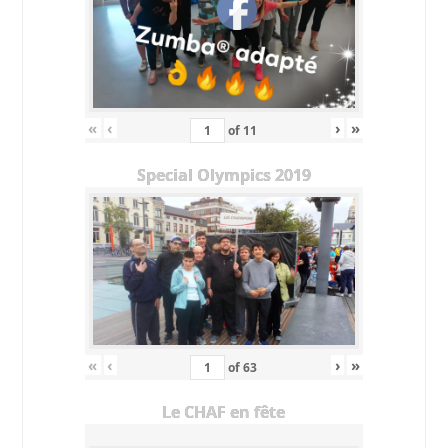
«
‹
›
»
of
11
Special Olympics 2019
«
‹
›
»
of
63
Le CHAF en fête