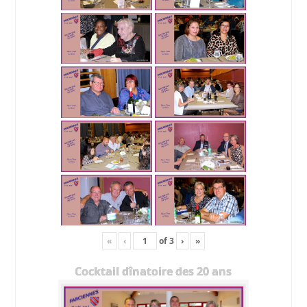
«
‹
of
3
›
»
Cocktail dînatoire des 20 ans