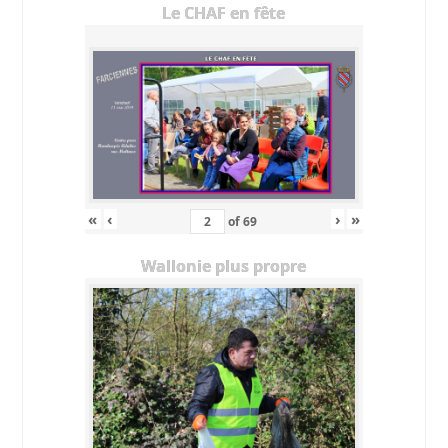
Le CHAF en fête
«
‹
›
»
of
69
Wallonie plus propre