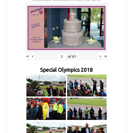
«
‹
›
»
of
61
Special Olympics 2018