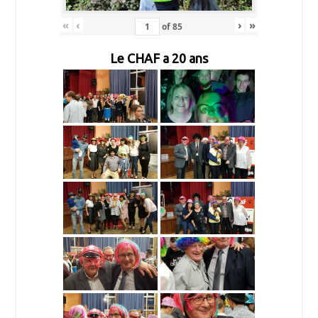
«
‹
›
»
of
85
Le CHAF a 20 ans