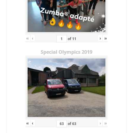
«
‹
›
»
of
11
Special Olympics 2019
«
‹
›
»
of
63