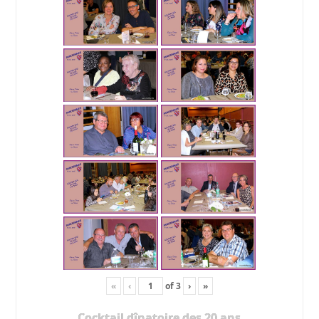
«
‹
of
3
›
»
Cocktail dînatoire des 20 ans