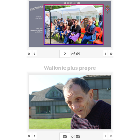
«
‹
›
»
of
69
Wallonie plus propre
«
‹
›
»
of
85