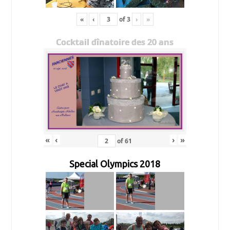
«
‹
of
3
›
»
Cocktail dînatoire des 20 ans
«
‹
›
»
of
61
Special Olympics 2018