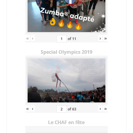
«
‹
›
»
of
11
Special Olympics 2019
«
‹
›
»
of
63
Le CHAF en fête