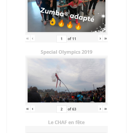
«
‹
›
»
of
11
Special Olympics 2019
«
‹
›
»
of
63
Le CHAF en fête