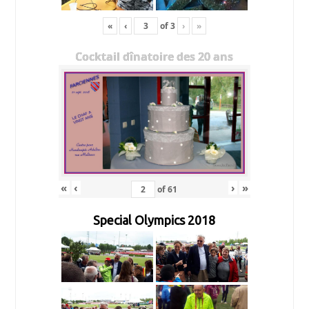
«
‹
of
3
›
»
Cocktail dînatoire des 20 ans
«
‹
›
»
of
61
Special Olympics 2018