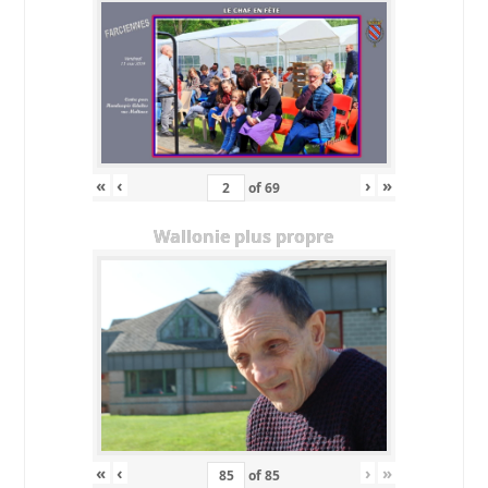
«
‹
›
»
of
69
Wallonie plus propre
«
‹
›
»
of
85