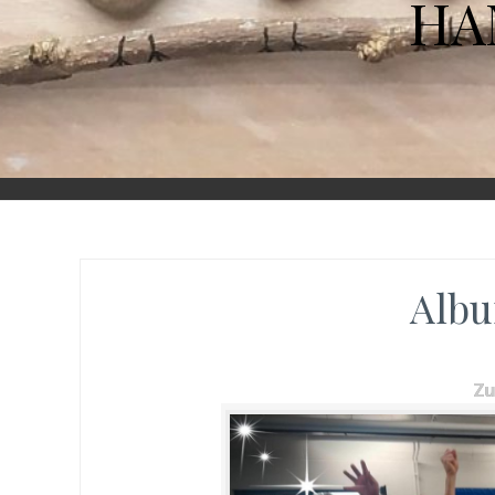
HA
Albu
Z