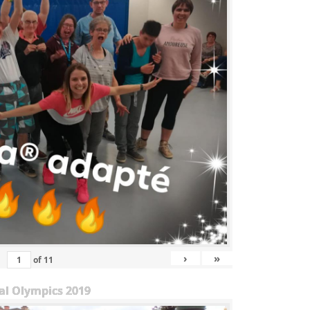
›
»
of
11
al Olympics 2019