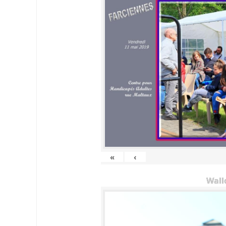
«
‹
Wall