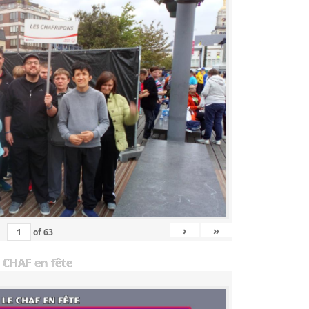
›
»
of
63
 CHAF en fête