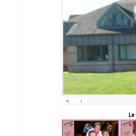
«
‹
Le