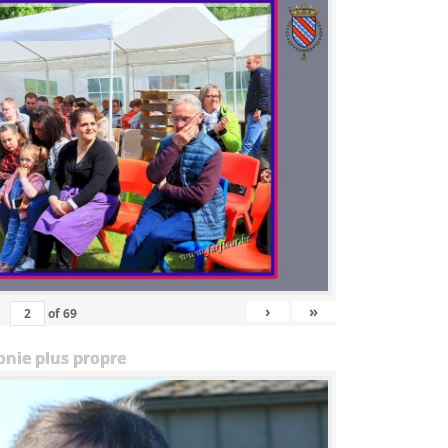
›
»
of
69
onie plus propre