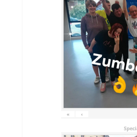
«
‹
Speci