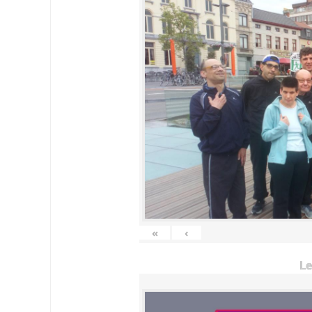
«
‹
Le