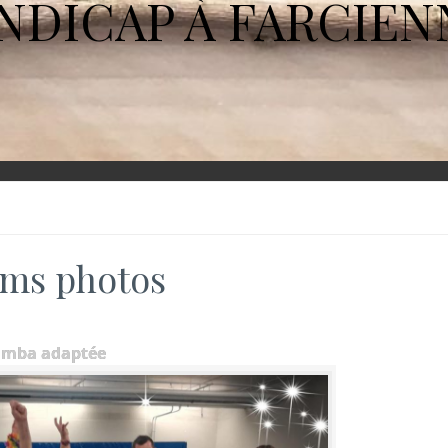
NDICAP À FARCIEN
ms photos
umba adaptée