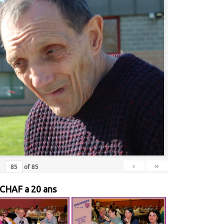
›
»
of
85
 CHAF a 20 ans