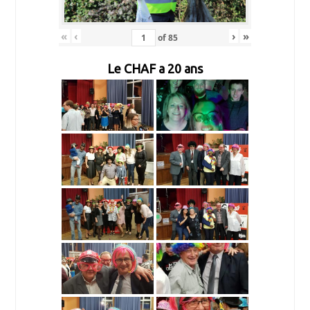
«
‹
›
»
of
85
Le CHAF a 20 ans