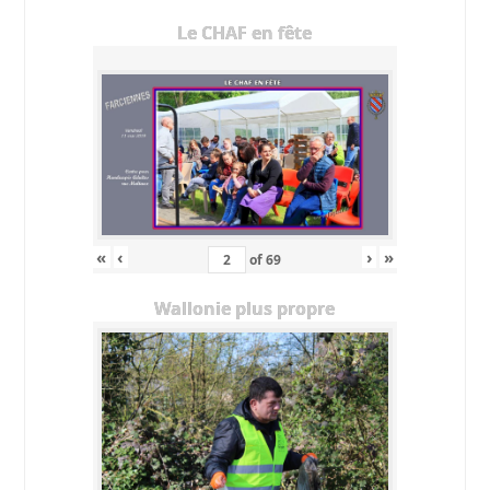
Le CHAF en fête
«
‹
›
»
of
69
Wallonie plus propre