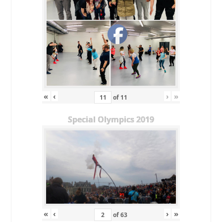
«
‹
›
»
of
11
Special Olympics 2019
«
‹
›
»
of
63