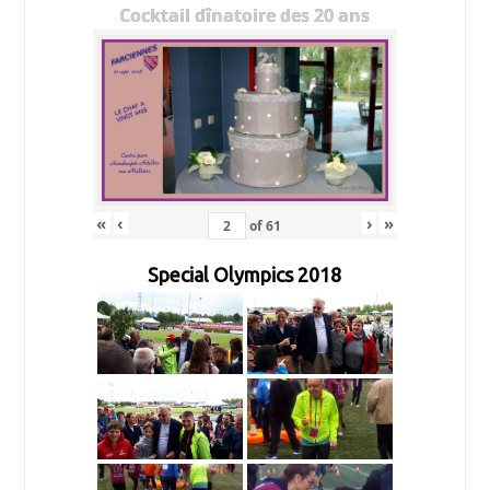
Cocktail dînatoire des 20 ans
«
‹
›
»
of
61
Special Olympics 2018