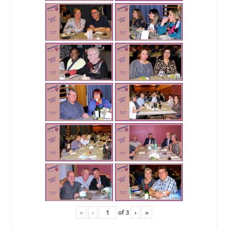
«
‹
of
3
›
»