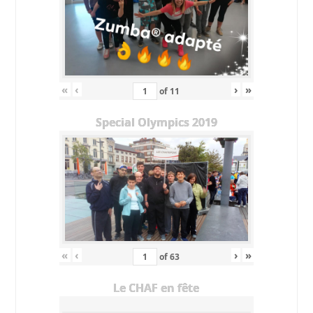
«
‹
›
»
of
11
Special Olympics 2019
«
‹
›
»
of
63
Le CHAF en fête