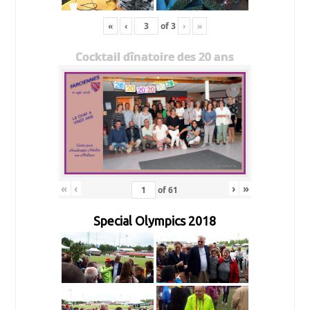
«
‹
of
3
›
»
Cocktail dînatoire des 20 ans
«
‹
›
»
of
61
Special Olympics 2018