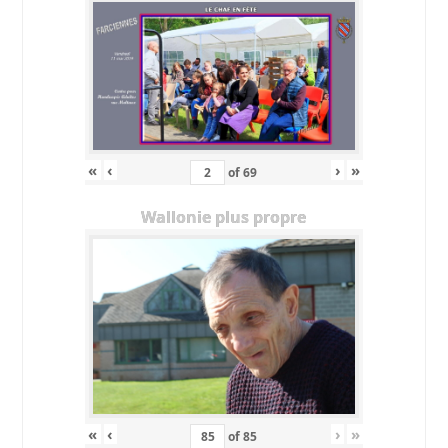
«
‹
›
»
of
69
Wallonie plus propre
«
‹
›
»
of
85