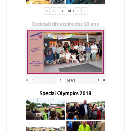
«
‹
of
3
›
»
Cocktail dînatoire des 20 ans
«
‹
›
»
of
61
Special Olympics 2018