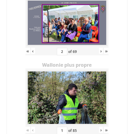
«
‹
›
»
of
69
Wallonie plus propre
«
‹
›
»
of
85