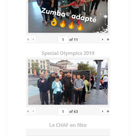
«
‹
›
»
of
11
Special Olympics 2019
«
‹
›
»
of
63
Le CHAF en fête