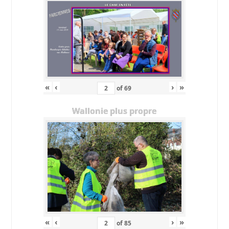
«
‹
›
»
of
69
Wallonie plus propre
«
‹
›
»
of
85