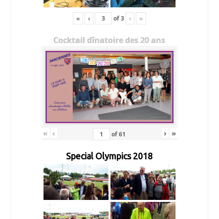
«
‹
of
3
›
»
Cocktail dînatoire des 20 ans
«
‹
›
»
of
61
Special Olympics 2018