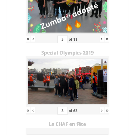
«
‹
›
»
of
11
Special Olympics 2019
«
‹
›
»
of
63
Le CHAF en fête