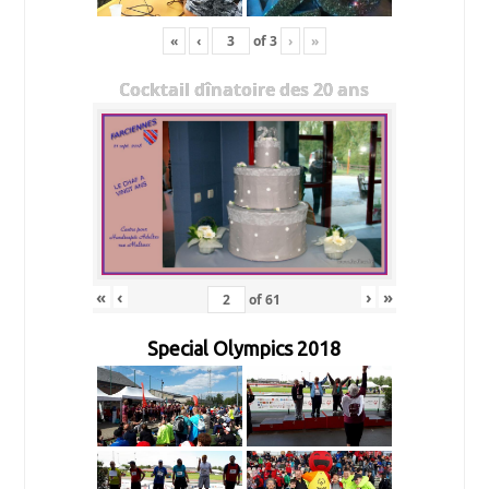
«
‹
of
3
›
»
Cocktail dînatoire des 20 ans
«
‹
›
»
of
61
Special Olympics 2018