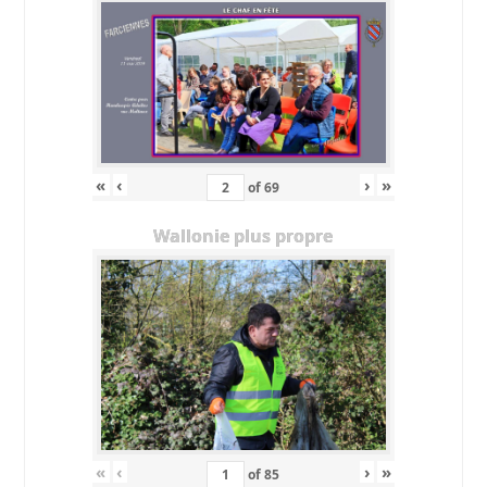
«
‹
›
»
of
69
Wallonie plus propre
«
‹
›
»
of
85