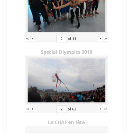
«
‹
›
»
of
11
Special Olympics 2019
«
‹
›
»
of
63
Le CHAF en fête