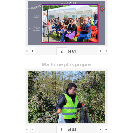
«
‹
›
»
of
69
Wallonie plus propre
«
‹
›
»
of
85