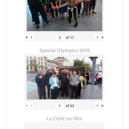
«
‹
›
»
of
11
Special Olympics 2019
«
‹
›
»
of
63
Le CHAF en fête