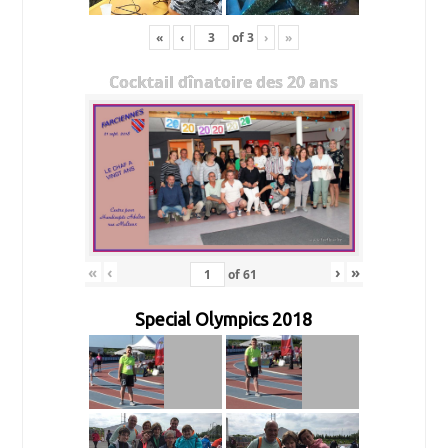
«
‹
of
3
›
»
Cocktail dînatoire des 20 ans
«
‹
›
»
of
61
Special Olympics 2018