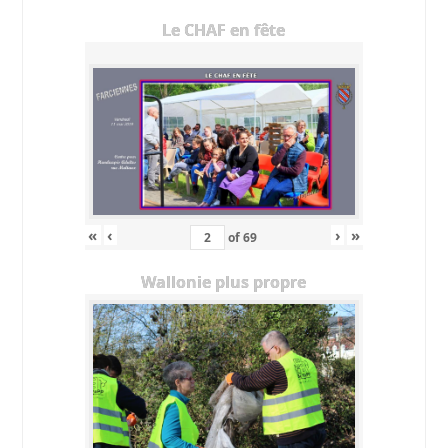
Le CHAF en fête
«
‹
›
»
of
69
Wallonie plus propre