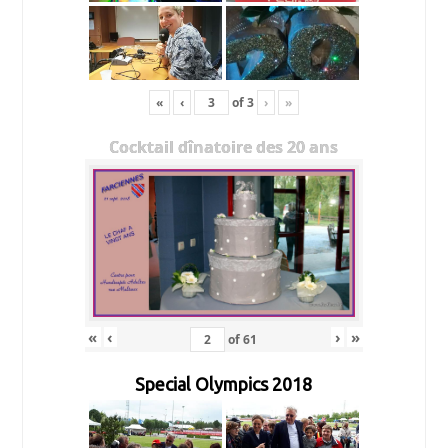
«
‹
of
3
›
»
Cocktail dînatoire des 20 ans
«
‹
›
»
of
61
Special Olympics 2018