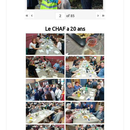
«
‹
›
»
of
85
Le CHAF a 20 ans