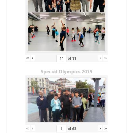
«
‹
›
»
of
11
Special Olympics 2019
«
‹
›
»
of
63