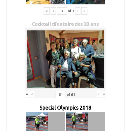
«
‹
of
3
›
»
Cocktail dînatoire des 20 ans
«
‹
›
»
of
61
Special Olympics 2018