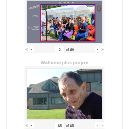
«
‹
›
»
of
69
Wallonie plus propre
«
‹
›
»
of
85