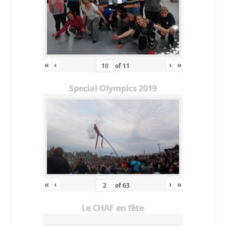
«
‹
›
»
of
11
Special Olympics 2019
«
‹
›
»
of
63
Le CHAF en fête