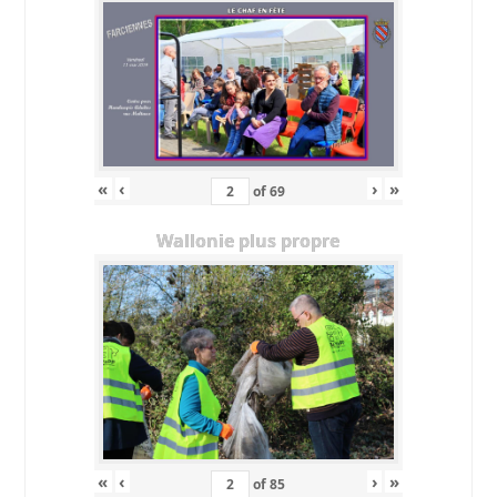
«
‹
›
»
of
69
Wallonie plus propre
«
‹
›
»
of
85