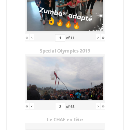
«
‹
›
»
of
11
Special Olympics 2019
«
‹
›
»
of
63
Le CHAF en fête