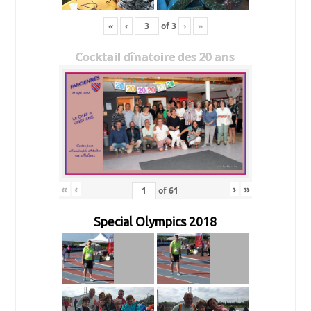
«
‹
of
3
›
»
Cocktail dînatoire des 20 ans
«
‹
›
»
of
61
Special Olympics 2018