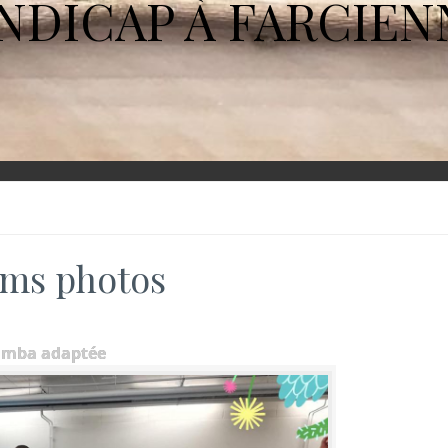
NDICAP À FARCIEN
ms photos
umba adaptée