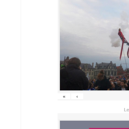
«
‹
Le