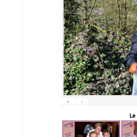
«
‹
Le