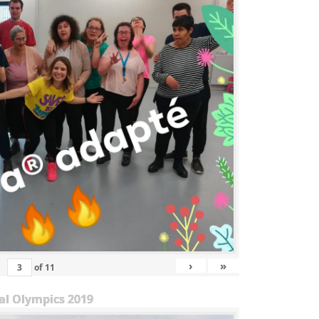
›
»
of
11
al Olympics 2019