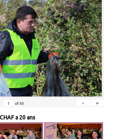
›
»
of
85
 CHAF a 20 ans