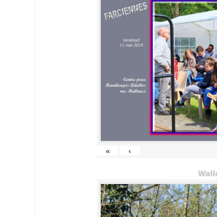
«
‹
Wall