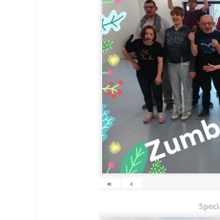
«
‹
Speci