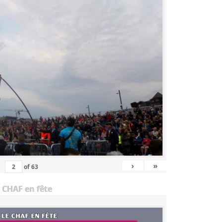
›
»
of
63
 CHAF en fête