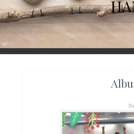
HA
Albu
Z