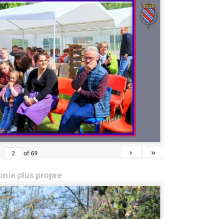
›
»
of
69
onie plus propre