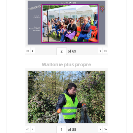
«
‹
›
»
of
69
Wallonie plus propre
«
‹
›
»
of
85