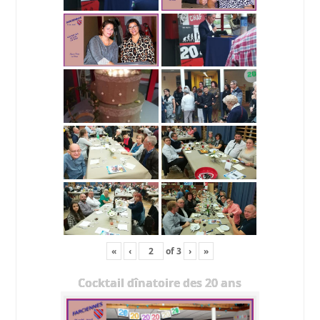
«
‹
of
3
›
»
Cocktail dînatoire des 20 ans