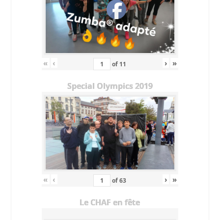
«
‹
›
»
of
11
Special Olympics 2019
«
‹
›
»
of
63
Le CHAF en fête