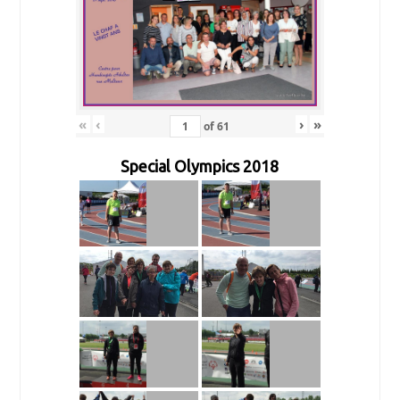
«
‹
›
»
of
61
Special Olympics 2018