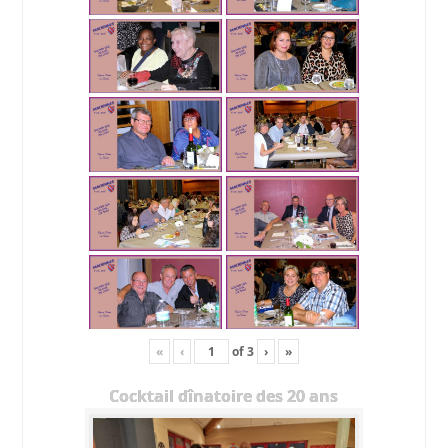
«
‹
of
3
›
»
Cocktail dînatoire des 20 ans