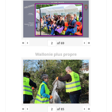
«
‹
›
»
of
69
Wallonie plus propre
«
‹
›
»
of
85