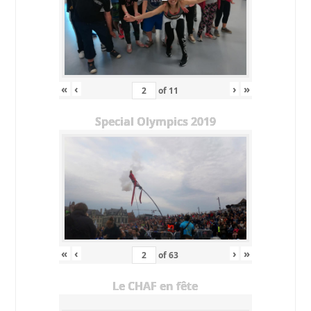
«
‹
›
»
of
11
Special Olympics 2019
«
‹
›
»
of
63
Le CHAF en fête