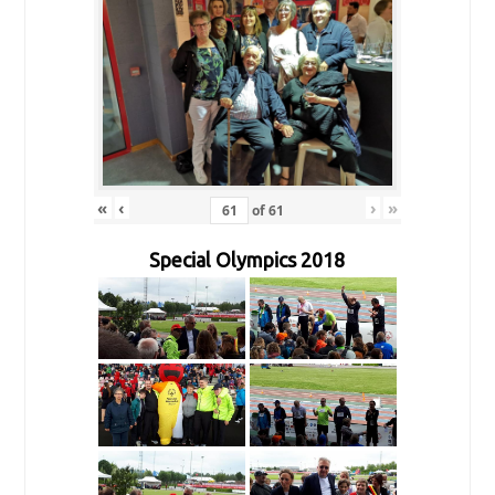
«
‹
›
»
of
61
Special Olympics 2018