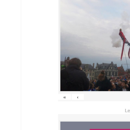
«
‹
Le