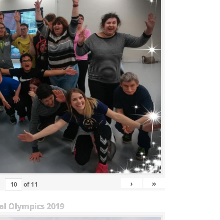
›
»
of
11
al Olympics 2019