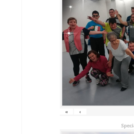
«
‹
Speci