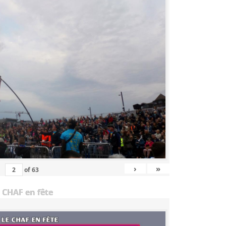
›
»
of
63
 CHAF en fête