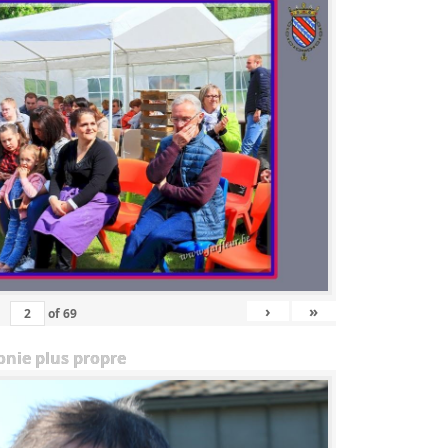
›
»
of
69
onie plus propre