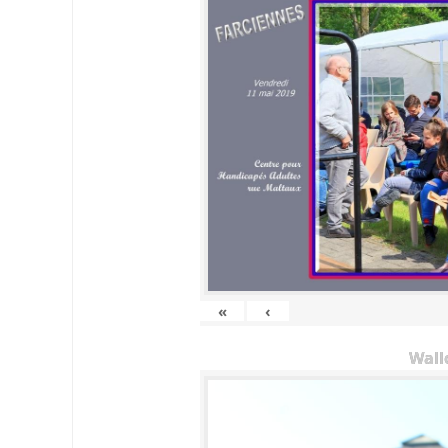
«
‹
Wall