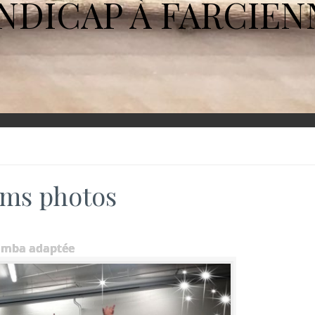
NDICAP À FARCIEN
ms photos
umba adaptée