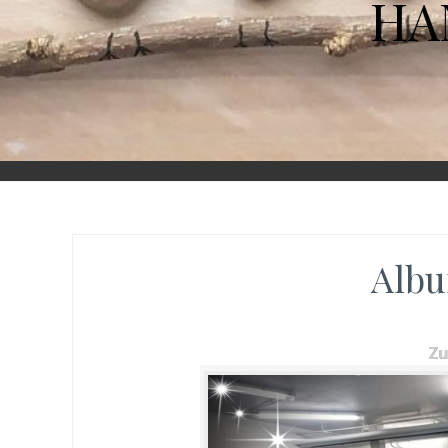
HA
Albu
Z