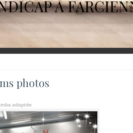
NDICAP À FARCIEN
ms photos
umba adaptée