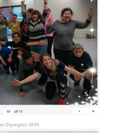
›
»
of
11
al Olympics 2019