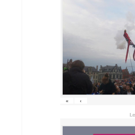
«
‹
Le