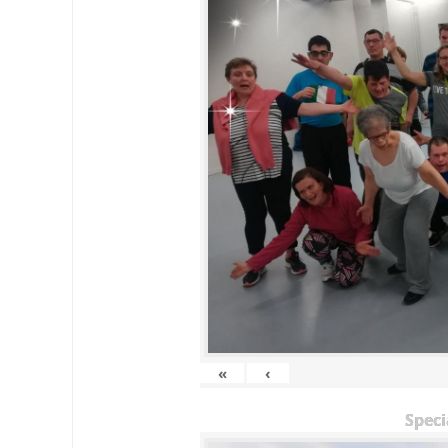
«
‹
Speci