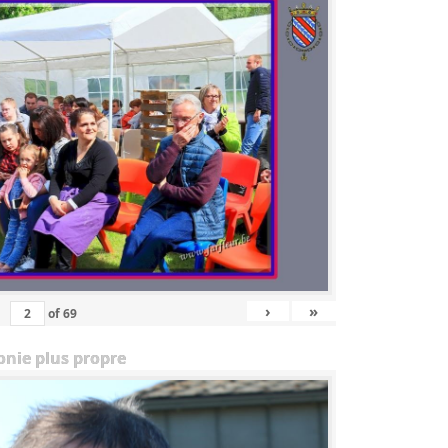
›
»
of
69
onie plus propre