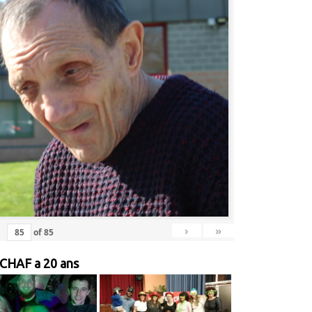
›
»
of
85
 CHAF a 20 ans