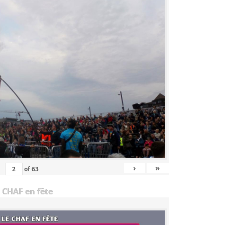
›
»
of
63
 CHAF en fête