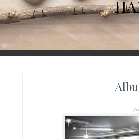
HA
Albu
Z