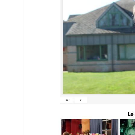
«
‹
Le