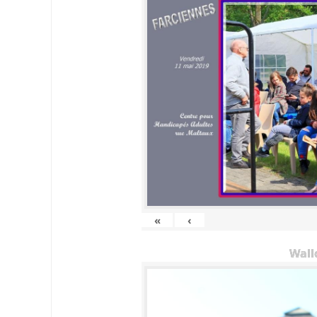
«
‹
Wall