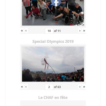
«
‹
›
»
of
11
Special Olympics 2019
«
‹
›
»
of
63
Le CHAF en fête