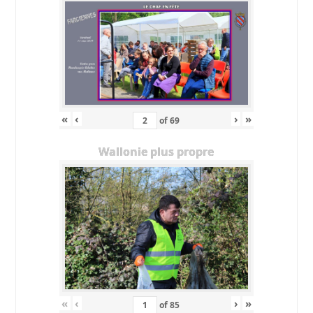
«
‹
›
»
of
69
Wallonie plus propre
«
‹
›
»
of
85