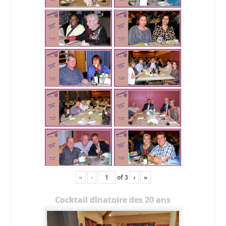
«
‹
of
3
›
»
Cocktail dînatoire des 20 ans