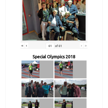
«
‹
›
»
of
61
Special Olympics 2018