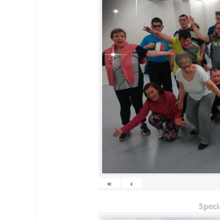
«
‹
Speci