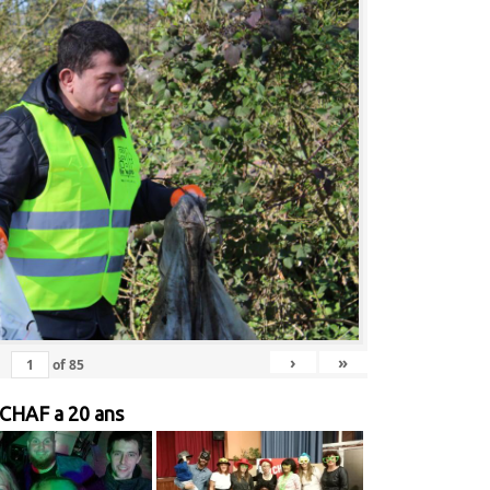
›
»
of
85
 CHAF a 20 ans