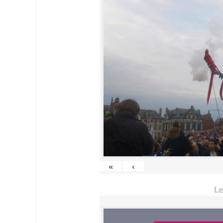
«
‹
Le