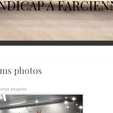
NDICAP À FARCIEN
ms photos
umba adaptée