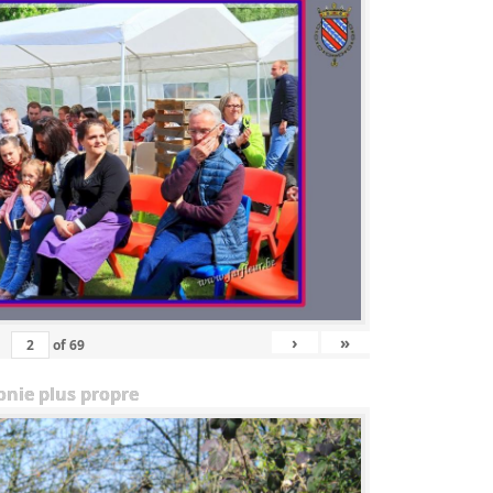
›
»
of
69
onie plus propre