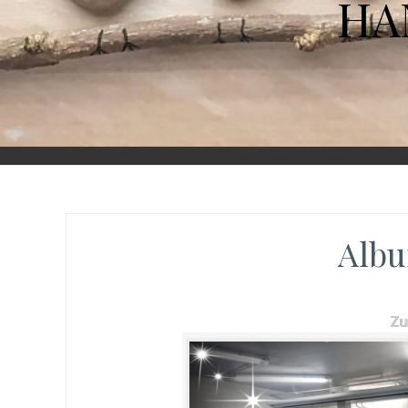
HA
Albu
Z