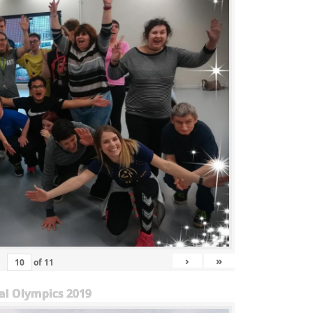
›
»
of
11
al Olympics 2019