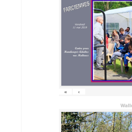
«
‹
Wall