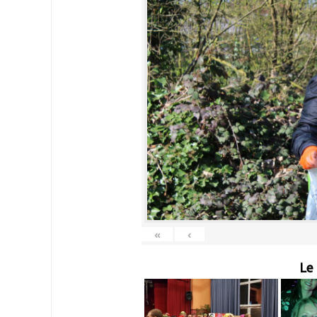
«
‹
Le