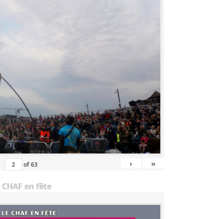
›
»
of
63
 CHAF en fête