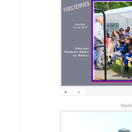
«
‹
Wall