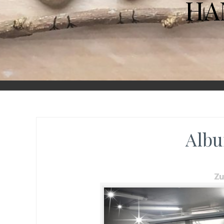
HA
Albu
Z