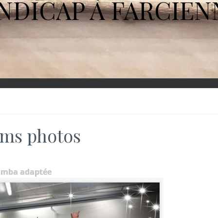
NDICAP À FARCIEN
ms photos
umba adaptée