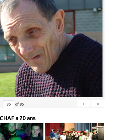
›
»
of
85
 CHAF a 20 ans