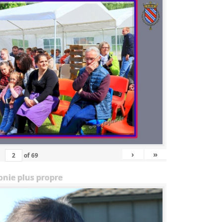
›
»
of
69
onie plus propre