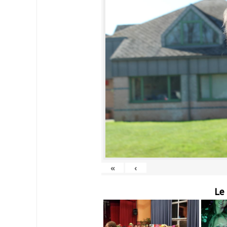
«
‹
Le