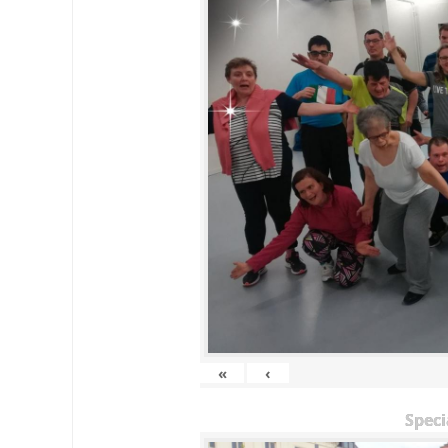
«
‹
Speci