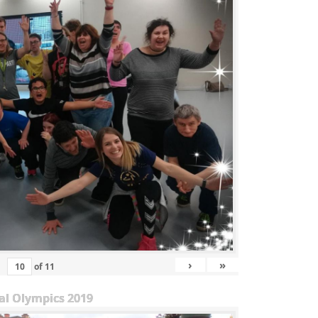
›
»
of
11
al Olympics 2019