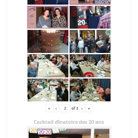
«
‹
of
3
›
»
Cocktail dînatoire des 20 ans