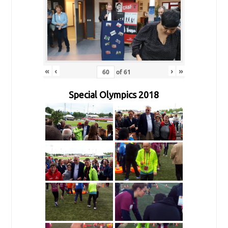
«
‹
›
»
of
61
Special Olympics 2018