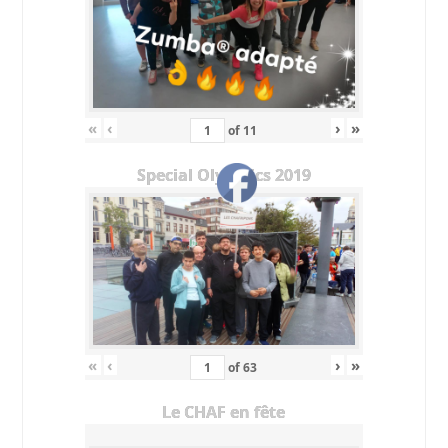
«
‹
›
»
of
11
Special Olympics 2019
«
‹
›
»
of
63
Le CHAF en fête