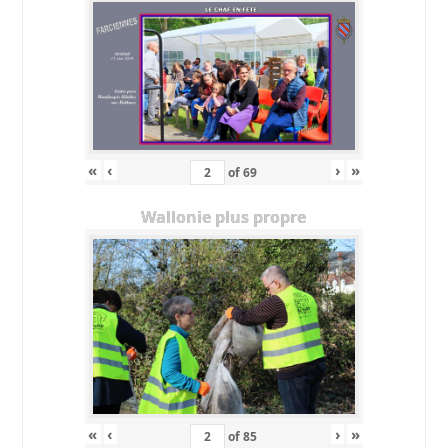
«
‹
›
»
of
69
Wallonie plus propre
«
‹
›
»
of
85